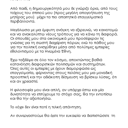
Από παιδί, η δημιουργικότητά μου δε γνώριζε όρια, από τους
τοίχους του σπιτιού μου (προς μεγάλη απογοήτευση της
μητέρας μου) μέχρι τα πιο απαιτητικά επαγγελματικά
περιβάλλοντα.
Μεγάλωσα με μια έμφυτη ανάγκη να εξερευνώ, να καινοτομώ
και να ανακαλύπτω νέους τρόπους για να κάνω τη διαφορά.
Οι σπουδές μου στα οικονομικά μου προσέφεραν τις
γνώσεις για τη σωστή διαχείριση πόρων, ενώ το πάθος μου
για την πολιτική ενισχύθηκε μέσα από πολύτιμες εμπειρίες
εθελοντισμού με τα Ηνωμένα Έθνη.
Έχω ταξιδέψει σε όλο τον κόσμο, αποκτώντας βαθιά
κατανόηση διαφορετικών πολιτισμών και συστημάτων.
Όλες αυτές οι εμπειρίες με έχουν διαμορφώσει ως
επαγγελματία, φέρνοντας στους πελάτες μου μια μοναδική
προοπτική και την αδιάκοπη δέσμευση να βρίσκω λύσεις, ότι
και αν χρειαστεί.
Η φιλοσοφία μου είναι απλή, αν υπάρχει έστω και μία
δυνατότητα να επιτύχουμε το στόχο σας, θα την εντοπίσω
και θα την αξιοποιήσω.
Το «όχι» δεν είναι ποτέ η τελική απάντηση.
Αν συνεργαστούμε θα έχετε την ευκαιρία να διαπιστώσετε τη
σημαντική διαφορά που μπορεί να επιφέρει ο συνδυασμός
της πολυετούς εμπειρίας και της πλήρους αφοσίωσης μας